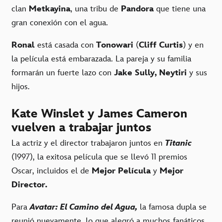
clan
Metkayina
, una tribu de
Pandora
que tiene una
gran conexión con el agua.
Ronal
está casada con
Tonowari
(
Cliff Curtis
) y en
la película está embarazada. La pareja y su familia
formarán un fuerte lazo con
Jake Sully, Neytiri
y sus
hijos.
Kate Winslet y James Cameron
vuelven a trabajar juntos
La actriz y el director trabajaron juntos en
Titanic
(1997), la exitosa película que se llevó 11 premios
Oscar, incluidos el de
Mejor Película
y
Mejor
Director.
Para
Avatar: El Camino del Agua,
la famosa dupla se
reunió nuevamente, lo que alegró a muchos fanáticos