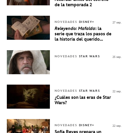
de la temporada 2
NOVEDADES
DISNEY+
27 sep.
Releyendo: Mafalda
: la
serie que traza los pasos de
la historia del querido
personaje de Quino estrenó
en Disney+
NOVEDADES
STAR WARS
25 sep.
NOVEDADES
STAR WARS
22 sep.
¿Cuáles son las eras de Star
Wars?
NOVEDADES
DISNEY+
22 sep.
Sofía Reyes prepara un