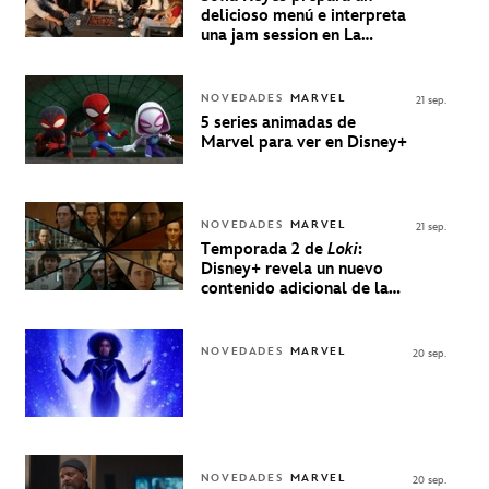
delicioso menú e interpreta
una jam session en La
Música Está Servida
NOVEDADES
MARVEL
21 sep.
5 series animadas de
Marvel para ver en Disney+
NOVEDADES
MARVEL
21 sep.
Temporada 2 de
Loki
:
Disney+ revela un nuevo
contenido adicional de la
serie de Marvel
NOVEDADES
MARVEL
20 sep.
NOVEDADES
MARVEL
20 sep.