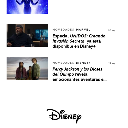
NOVEDADES
MARVEL
20 sep.
Especial
UNIDOS: Creando
Invasión Secreta
ya está
disponible en Disney+
NOVEDADES
DISNEY+
19 sep.
Percy Jackson y los Dioses
del Olimpo
revela
emocionantes aventuras en
un nuevo teaser