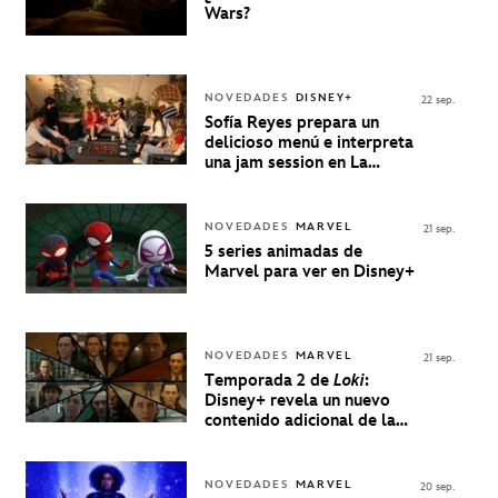
Wars?
NOVEDADES
DISNEY+
22 sep.
Sofía Reyes prepara un
delicioso menú e interpreta
una jam session en La
Música Está Servida
NOVEDADES
MARVEL
21 sep.
5 series animadas de
Marvel para ver en Disney+
NOVEDADES
MARVEL
21 sep.
Temporada 2 de
Loki
:
Disney+ revela un nuevo
contenido adicional de la
serie de Marvel
NOVEDADES
MARVEL
20 sep.