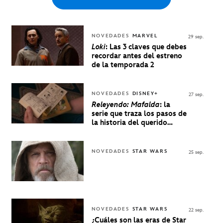
NOVEDADES
MARVEL
29 sep.
Loki
: Las 3 claves que debes
recordar antes del estreno
de la temporada 2
NOVEDADES
DISNEY+
27 sep.
Releyendo: Mafalda
: la
serie que traza los pasos de
la historia del querido
personaje de Quino estrenó
en Disney+
NOVEDADES
STAR WARS
25 sep.
NOVEDADES
STAR WARS
22 sep.
¿Cuáles son las eras de Star