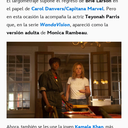
El largometraje supone el regreso de
Brie Larson
en
el papel de
Carol Danvers/Capitana Marvel
. Pero
en esta ocasión la acompaña la actriz
Teyonah Parris
que, en la serie
WandaVision
, apareció como la
versión adulta
de
Monica Rambeau
.
Ahora, también se les une la joven
Kamala Khan
, más