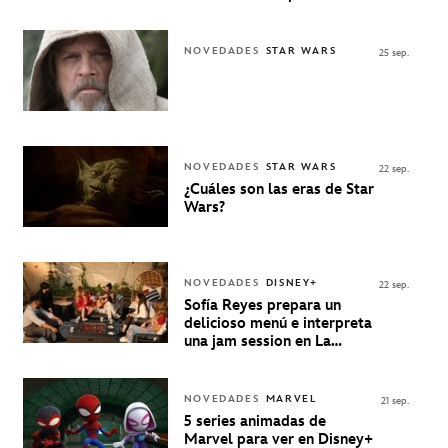
personaje de Quino estrenó
en Disney+
NOVEDADES
STAR WARS
25 sep.
NOVEDADES
STAR WARS
22 sep.
¿Cuáles son las eras de Star
Wars?
NOVEDADES
DISNEY+
22 sep.
Sofía Reyes prepara un
delicioso menú e interpreta
una jam session en La
Música Está Servida
NOVEDADES
MARVEL
21 sep.
5 series animadas de
Marvel para ver en Disney+