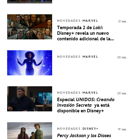
NOVEDADES
MARVEL
21 sep.
Temporada 2 de
Loki
:
Disney+ revela un nuevo
contenido adicional de la
serie de Marvel
NOVEDADES
MARVEL
20 sep.
NOVEDADES
MARVEL
20 sep.
Especial
UNIDOS: Creando
Invasión Secreta
ya está
disponible en Disney+
NOVEDADES
DISNEY+
19 sep.
Percy Jackson y los Dioses