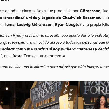
 se grabó en cinco países y fue producida por
Göransson
, fu
 extraordinaria vida y legado de Chadwick Boseman
. La
 de
Tems
,
Ludwig Göransson
,
Ryan Coogler
y la propia Rih
r con Ryan y escuchar la dirección que quería dar a la película 
lgo que representara un cálido abrazo a todas las personas que h
maginar cómo me sentiría si hoy pudiera cantarles y decir
o
”
, manifiesta Tems en una entrevista.
anna ha sido una inspiración para mí, así que oírla interpretar e