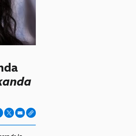
nda
kanda