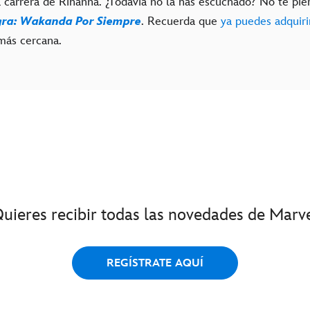
a carrera de Rihanna. ¿Todavía no la has escuchado? No te pie
gra: Wakanda Por Siempre
. Recuerda que
ya puedes adquiri
ás cercana.
uieres recibir todas las novedades de Marv
REGÍSTRATE AQUÍ