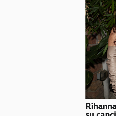
Rihann
su canc