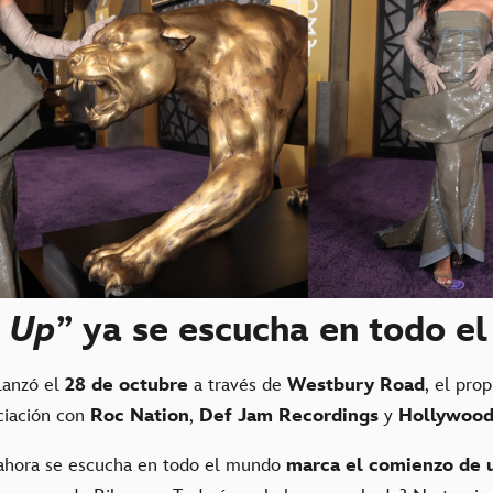
e Up
” ya se escucha en todo e
lanzó el
28 de octubre
a través de
Westbury Road
, el prop
ciación con
Roc Nation
,
Def Jam Recordings
y
Hollywood
 ahora se escucha en todo el mundo
marca el comienzo de 