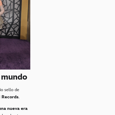
l mundo
io sello de
 Records
.
una nueva era