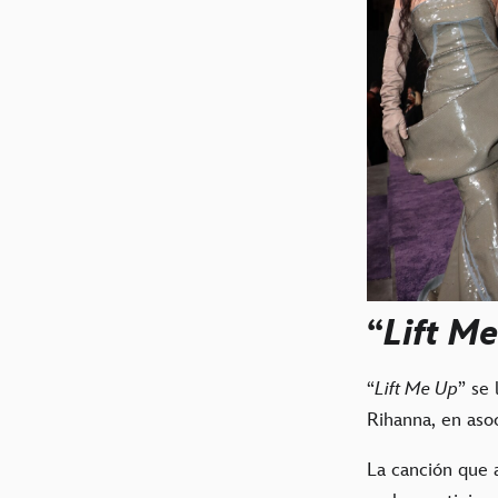
“
Lift M
“
Lift Me Up
” se 
Rihanna, en aso
La canción que