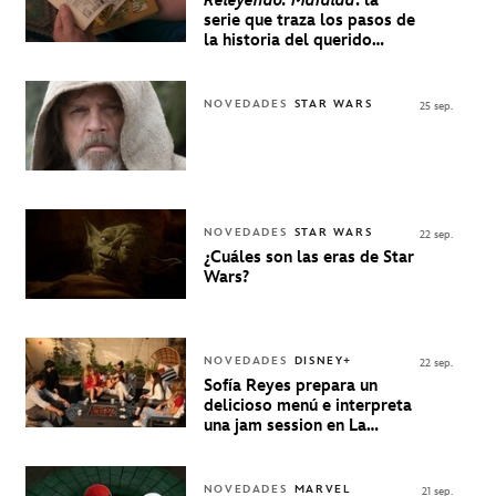
Releyendo: Mafalda
: la
serie que traza los pasos de
la historia del querido
personaje de Quino estrenó
en Disney+
NOVEDADES
STAR WARS
25 sep.
NOVEDADES
STAR WARS
22 sep.
¿Cuáles son las eras de Star
Wars?
NOVEDADES
DISNEY+
22 sep.
Sofía Reyes prepara un
delicioso menú e interpreta
una jam session en La
Música Está Servida
NOVEDADES
MARVEL
21 sep.