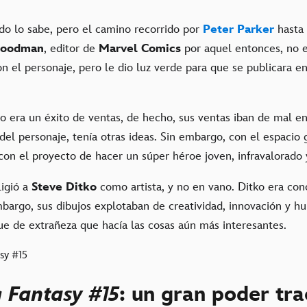
o lo sabe, pero el camino recorrido por
Peter Parker
hasta 
Goodman
, editor de
Marvel Comics
por aquel entonces, no 
n el personaje, pero le dio luz verde para que se publicara e
o era un éxito de ventas, de hecho, sus ventas iban de mal en
 del personaje, tenía otras ideas. Sin embargo, con el espacio 
 con el proyecto de hacer un súper héroe joven, infravalorado
ligió a
Steve Ditko
como artista, y no en vano. Ditko era con
mbargo, sus dibujos explotaban de creatividad, innovación y h
ue de extrañeza que hacía las cosas aún más interesantes.
 Fantasy
#15
: un gran poder tr