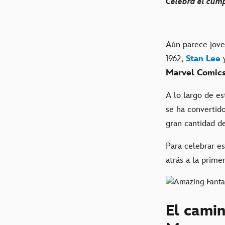
Celebra el cum
Aún parece jove
1962,
Stan Lee
Marvel Comic
A lo largo de e
se ha convertid
gran cantidad d
Para celebrar e
atrás a la prime
El camin