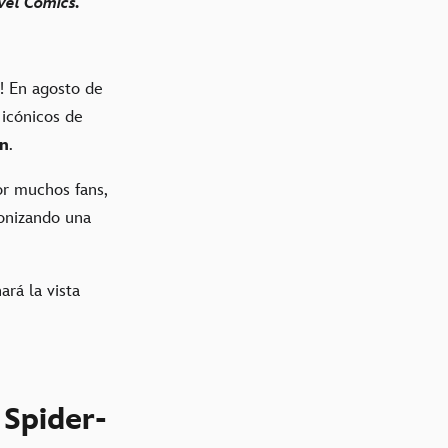
vel Comics.
! En agosto de
 icónicos de
n
.
r muchos fans,
gonizando una
rá la vista
 Spider-