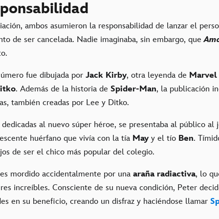
sponsabilidad
iación, ambos asumieron la responsabilidad de lanzar el pers
unto de ser cancelada. Nadie imaginaba, sin embargo, que
Ama
to.
número fue dibujada por
Jack Kirby
, otra leyenda de
Marvel
itko
. Además de la historia de
Spider-Man
, la publicación in
as, también creadas por Lee y Ditko.
s dedicadas al nuevo súper héroe, se presentaba al público al
lescente huérfano que vivía con la tía
May
y el tío
Ben
. Tímid
ejos de ser el chico más popular del colegio.
o es mordido accidentalmente por una
araña radiactiva
, lo q
res increíbles. Consciente de su nueva condición, Peter decide
des en su beneficio, creando un disfraz y haciéndose llamar
S