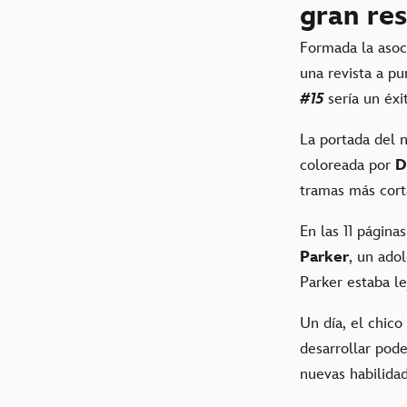
gran re
Formada la asoc
una revista a p
#15
sería un éxi
La portada del 
coloreada por
D
tramas más cort
En las 11 página
Parker
, un ado
Parker estaba l
Un día, el chic
desarrollar pode
nuevas habilida