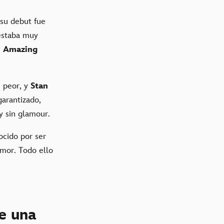
su debut fue
estaba muy
n
Amazing
 peor, y
Stan
garantizado,
 y sin glamour.
ocido por ser
umor. Todo ello
ae una