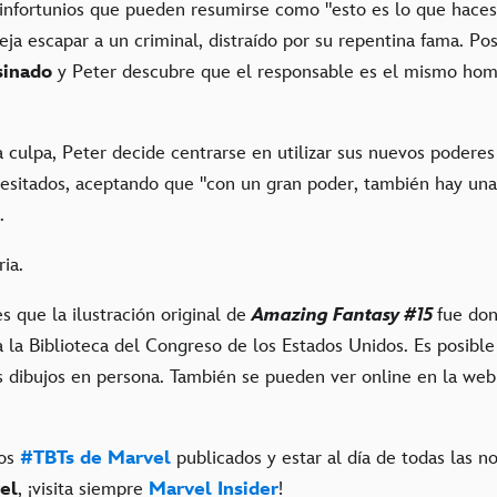
 infortunios que pueden resumirse como "esto es lo que haces
eja escapar a un criminal, distraído por su repentina fama. P
sinado
y Peter descubre que el responsable es el mismo hom
 culpa, Peter decide centrarse en utilizar sus nuevos poderes
cesitados, aceptando que "con un gran poder, también hay una
".
oria.
s que la ilustración original de
Amazing Fantasy #15
fue do
a Biblioteca del Congreso de los Estados Unidos. Es posible v
os dibujos en persona. También se pueden ver online en la web
los
#TBTs de Marvel
publicados y estar al día de todas las no
el
, ¡visita siempre
Marvel Insider
!