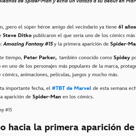
pleaños de Spider-Man y echa un vistazo a su debut en Mar
n, ¡pero el súper héroe amigo del vecindario ya tiene
61 años
y
Steve Ditko
publicaron el que sería uno de los cómics más
s
:
Amazing Fantasy #15
y la primera aparición de
Spider-Ma
ste tiempo,
Peter Parker,
también conocido como
Spidey
po
o en uno de los personajes más populares de la marca, prota
e cómics, animaciones, películas, juegos y mucho más.
sta importante fecha, el
#TBT de Marvel
de esta semana echa
ra aparición de
Spider-Man
en los cómics.
o hacia la primera aparición de