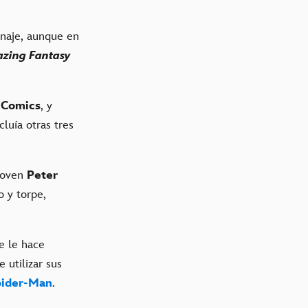
onaje, aunque en
zing Fantasy
 Comics
, y
cluía otras tres
 joven
Peter
o y torpe,
ue le hace
 utilizar sus
pider-Man
.