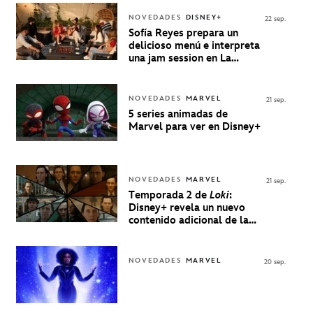
NOVEDADES
DISNEY+
22 sep.
Sofía Reyes prepara un
delicioso menú e interpreta
una jam session en La
Música Está Servida
NOVEDADES
MARVEL
21 sep.
5 series animadas de
Marvel para ver en Disney+
NOVEDADES
MARVEL
21 sep.
Temporada 2 de
Loki
:
Disney+ revela un nuevo
contenido adicional de la
serie de Marvel
NOVEDADES
MARVEL
20 sep.