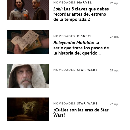
NOVEDADES
MARVEL
29 sep.
Loki
: Las 3 claves que debes
recordar antes del estreno
de la temporada 2
NOVEDADES
DISNEY+
27 sep.
Releyendo: Mafalda
: la
serie que traza los pasos de
la historia del querido
personaje de Quino estrenó
en Disney+
NOVEDADES
STAR WARS
25 sep.
NOVEDADES
STAR WARS
22 sep.
¿Cuáles son las eras de Star
Wars?