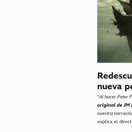
Redescub
nueva p
“
Al hacer Peter
original de JM
nuestra narració
explica el dire