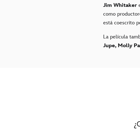
Jim Whitaker
e
como productores
está coescrito 
La película tam
Jupe, Molly P
¿