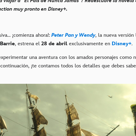
 viajar a “El País de Nunca Jamás”? Redescubre la novela d
-action muy pronto en Disney+.
siva… ¡comienza ahora!:
Peter Pan y Wendy
, la nueva versión 
 Barrie
, estrena el
28 de abril
exclusivamente en
Disney+
.
experimentar una aventura con los amados personajes como n
 continuación, ¡te contamos todos los detalles que debes sabe