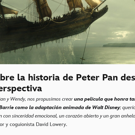
re la historia de Peter Pan de
erspectiva
 Pan y Wendy, nos propusimos crear
una película que honra tan
 Barrie como la adaptación animada de Walt Disney
; querí
n con sinceridad emocional, un corazón abierto y un gran anhel
ctor y coguionista David Lowery.