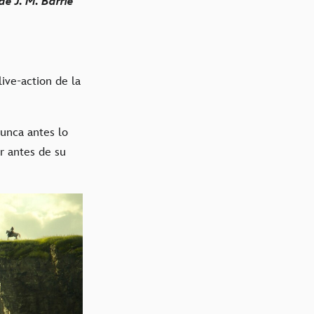
e J. M. Barrie
live-action de la
unca antes lo
r antes de su