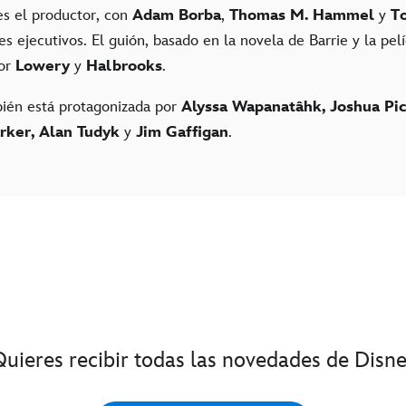
s el productor, con
Adam Borba
,
Thomas M. Hammel
y
To
 ejecutivos. El guión, basado en la novela de Barrie y la pel
por
Lowery
y
Halbrooks
.
bién está protagonizada por
Alyssa Wapanatâhk, Joshua Pic
arker, Alan Tudyk
y
Jim Gaffigan
.
Quieres recibir todas las novedades de Disne