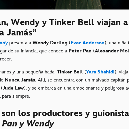
n, Wendy y Tinker Bell viajan a 
a Jamás”
endy
presenta a
Wendy Darling
(
Ever Anderson
), una niña
ogar de su infancia, que conoce a
Peter Pan
(
Alexander Mo
crecer.
rmanos y una pequeña hada,
Tinker Bell
(
Yara Shahidi
), viaj
de
Nunca Jamás
. Allí, se encuentra con un malvado capitán p
(
Jude Law
), y se embarca en una emocionante y peligrosa a
a para siempre.
son los productores y guionista
r Pan y Wendy