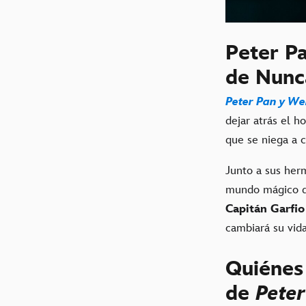
Peter Pa
de Nunc
Peter Pan y W
dejar atrás el h
que se niega a 
Junto a sus he
mundo mágico 
Capitán Garfio
cambiará su vid
Quiénes 
de
Pete