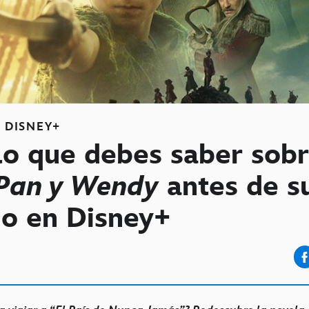
S
DISNEY+
lo que debes saber sob
 Pan y Wendy
antes de s
no en Disney+