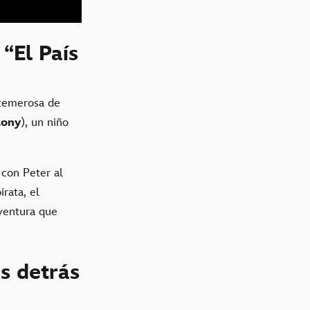
“El País
 temerosa de
lony
), un niño
a con Peter al
irata, el
ventura que
s detrás