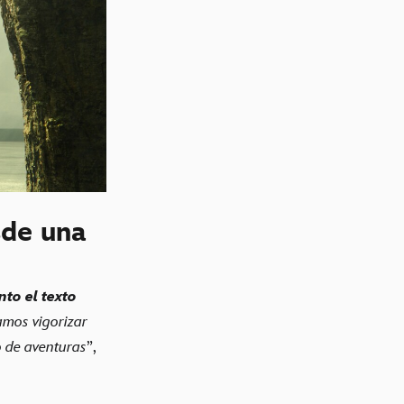
sde una
to el texto
amos vigorizar
o de aventuras
”,