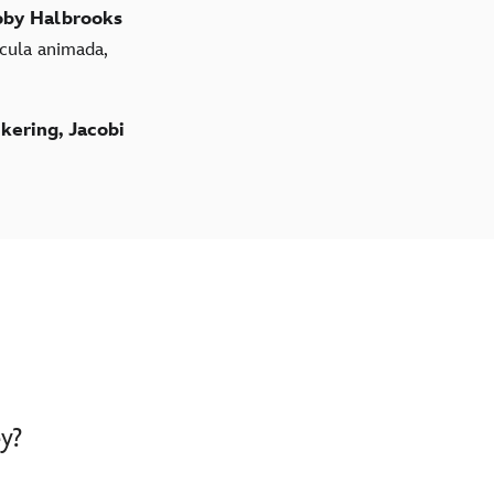
by Halbrooks
ícula animada,
kering, Jacobi
y?