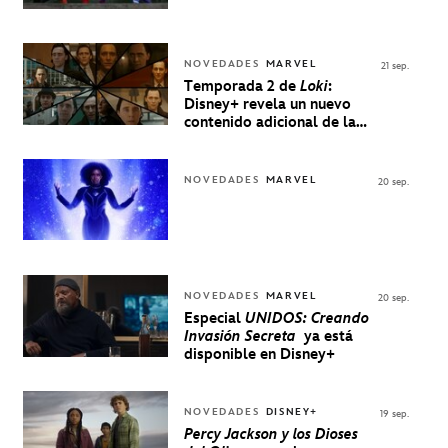
NOVEDADES
MARVEL
21 sep.
Temporada 2 de
Loki
:
Disney+ revela un nuevo
contenido adicional de la
serie de Marvel
NOVEDADES
MARVEL
20 sep.
NOVEDADES
MARVEL
20 sep.
Especial
UNIDOS: Creando
Invasión Secreta
ya está
disponible en Disney+
NOVEDADES
DISNEY+
19 sep.
Percy Jackson y los Dioses