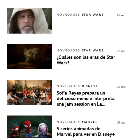
personaje de Quino estrenó
en Disney+
NOVEDADES
STAR WARS
25 sep.
NOVEDADES
STAR WARS
22 sep.
¿Cuáles son las eras de Star
Wars?
NOVEDADES
DISNEY+
22 sep.
Sofía Reyes prepara un
delicioso menú e interpreta
una jam session en La
Música Está Servida
NOVEDADES
MARVEL
21 sep.
5 series animadas de
Marvel para ver en Disney+