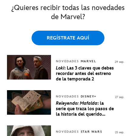
¿Quieres recibir todas las novedades
de Marvel?
REGÍSTRATE AQUÍ
NOVEDADES
MARVEL
29 sep.
Loki
: Las 3 claves que debes
recordar antes del estreno
de la temporada 2
NOVEDADES
DISNEY+
27 sep.
Releyendo: Mafalda
: la
serie que traza los pasos de
la historia del querido
personaje de Quino estrenó
en Disney+
NOVEDADES
STAR WARS
25 sep.