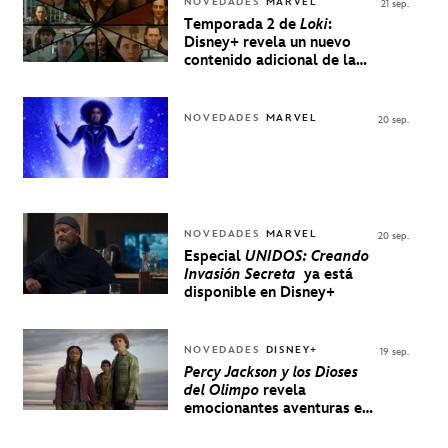
NOVEDADES
MARVEL
21 sep.
Temporada 2 de
Loki
:
Disney+ revela un nuevo
contenido adicional de la
serie de Marvel
NOVEDADES
MARVEL
20 sep.
NOVEDADES
MARVEL
20 sep.
Especial
UNIDOS: Creando
Invasión Secreta
ya está
disponible en Disney+
NOVEDADES
DISNEY+
19 sep.
Percy Jackson y los Dioses
del Olimpo
revela
emocionantes aventuras en
un nuevo teaser