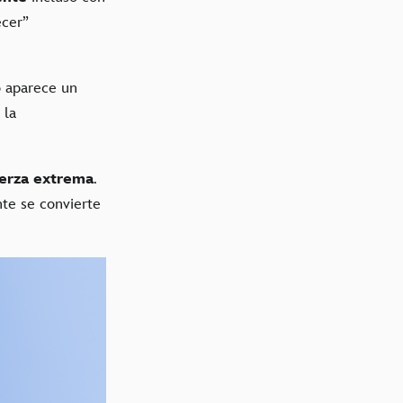
ecer”
o aparece un
 la
erza extrema
.
nte se convierte