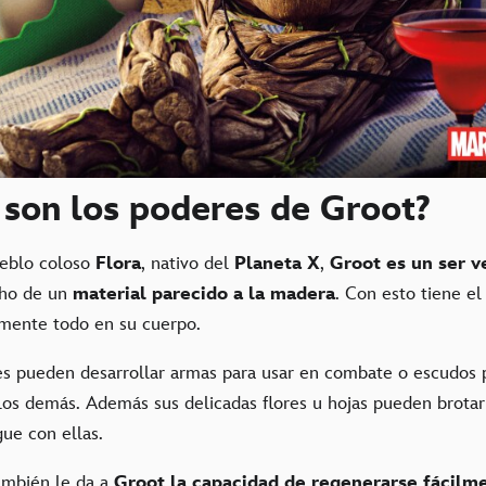
 son los poderes de Groot?
eblo coloso
Flora
, nativo del
Planeta X
,
Groot es un ser v
cho de un
material parecido a la madera
. Con esto tiene e
camente todo en su cuerpo.
s pueden desarrollar armas para usar en combate o escudos 
 los demás. Además sus delicadas flores u hojas pueden brota
gue con ellas.
ambién le da a
Groot la capacidad de regenerarse fácil