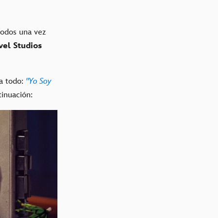
todos una vez
el Studios
ra todo:
"Yo Soy
tinuación: