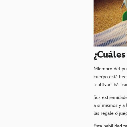
¿Cuáles
Miembro del pu
cuerpo está he
"cultivar" bási
Sus extremidade
a sí mismos y a
las regale o jue
Esta habilidad t