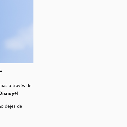
+
mas a través de
Disney+
!
no dejes de