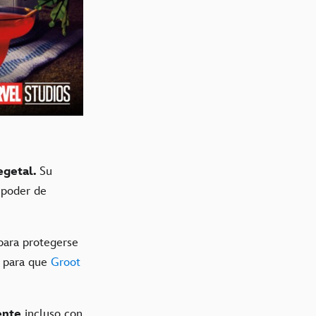
egetal.
Su
l poder de
para protegerse
r para que
Groot
mente
incluso con