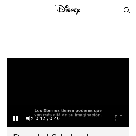
Eternals | Saludos de Richard Madden y
Salma Hayek
0:12
/
0:40