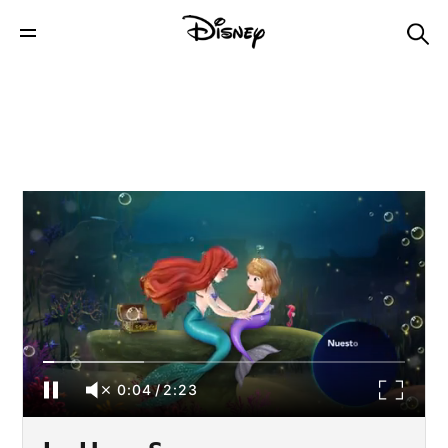
La Hora Sorpresa - Ariel
0:04
/
2:23