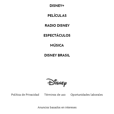
Goldie y Osito
DISNEY+
PELÍCULAS
La Hora Sorpresa - Goldie y Osito
RADIO DISNEY
ESPECTÁCULOS
PJ Masks T5
PJ Masks Héroes en Pijamas
MÚSICA
DISNEY BRASIL
Gigantosaurus - Disney Junior
Princesita Sofía - Un Viaje Especial
Política de Privacidad
Términos de uso
Oportunidades laborales
Princesita Sofía - Nuestro Amor Liberará
Anuncios basados en intereses