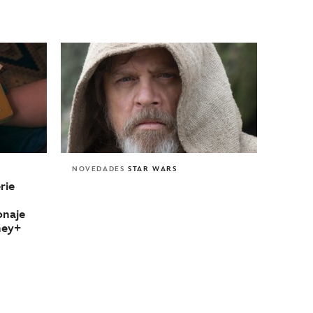
NOVEDADES
STAR WARS
erie
onaje
sney+