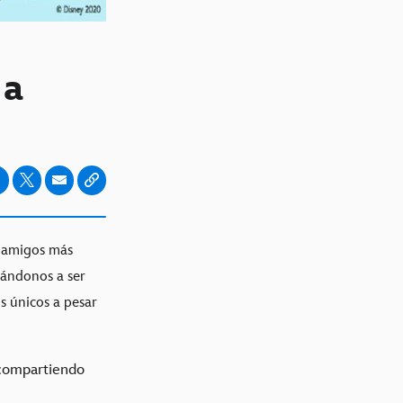
 a
e amigos más
vándonos a ser
s únicos a pesar
 compartiendo