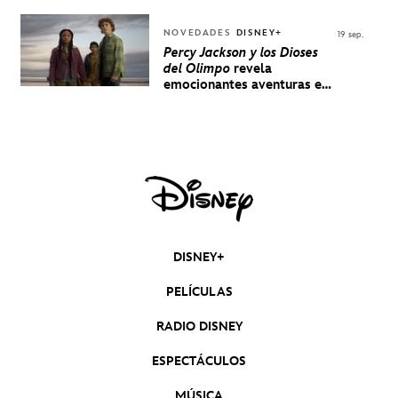
NOVEDADES
DISNEY+
19 sep.
Percy Jackson y los Dioses
del Olimpo
revela
emocionantes aventuras en
un nuevo teaser
DISNEY+
PELÍCULAS
RADIO DISNEY
ESPECTÁCULOS
MÚSICA