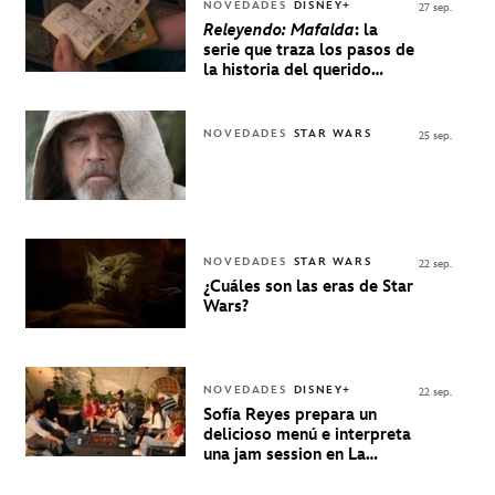
NOVEDADES
DISNEY+
27 sep.
Releyendo: Mafalda
: la
serie que traza los pasos de
la historia del querido
personaje de Quino estrenó
en Disney+
NOVEDADES
STAR WARS
25 sep.
NOVEDADES
STAR WARS
22 sep.
¿Cuáles son las eras de Star
Wars?
NOVEDADES
DISNEY+
22 sep.
Sofía Reyes prepara un
delicioso menú e interpreta
una jam session en La
Música Está Servida