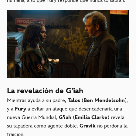
humana, a lo que Fury responde que nunca lo sabrán.
La revelación de G’iah
Mientras ayuda a su padre,
Talos
(
Ben Mendelsohn
),
y a
Fury
a evitar un ataque que desencadenaría una
nueva Guerra Mundial,
G'iah
(
Emilia Clarke
) revela
su tapadera como agente doble.
Gravik
no perdona la
traición.