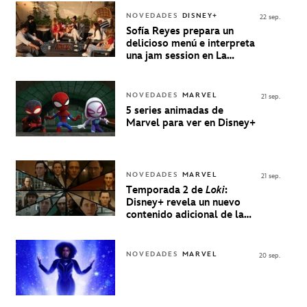
NOVEDADES
DISNEY+
22 sep.
Sofía Reyes prepara un
delicioso menú e interpreta
una jam session en La
Música Está Servida
NOVEDADES
MARVEL
21 sep.
5 series animadas de
Marvel para ver en Disney+
NOVEDADES
MARVEL
21 sep.
Temporada 2 de
Loki
:
Disney+ revela un nuevo
contenido adicional de la
serie de Marvel
NOVEDADES
MARVEL
20 sep.