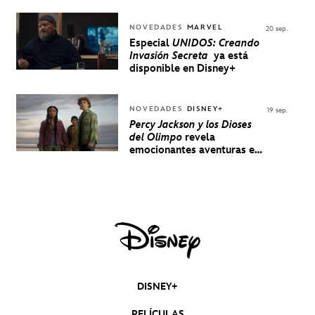
NOVEDADES
MARVEL
20 sep.
Especial
UNIDOS: Creando
Invasión Secreta
ya está
disponible en Disney+
NOVEDADES
DISNEY+
19 sep.
Percy Jackson y los Dioses
del Olimpo
revela
emocionantes aventuras en
un nuevo teaser
DISNEY+
PELÍCULAS