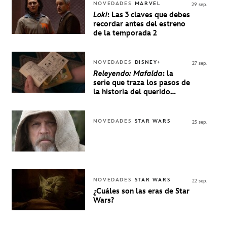
NOVEDADES
MARVEL
29 sep.
Loki
: Las 3 claves que debes
recordar antes del estreno
de la temporada 2
NOVEDADES
DISNEY+
27 sep.
Releyendo: Mafalda
: la
serie que traza los pasos de
la historia del querido
personaje de Quino estrenó
en Disney+
NOVEDADES
STAR WARS
25 sep.
NOVEDADES
STAR WARS
22 sep.
¿Cuáles son las eras de Star
Wars?