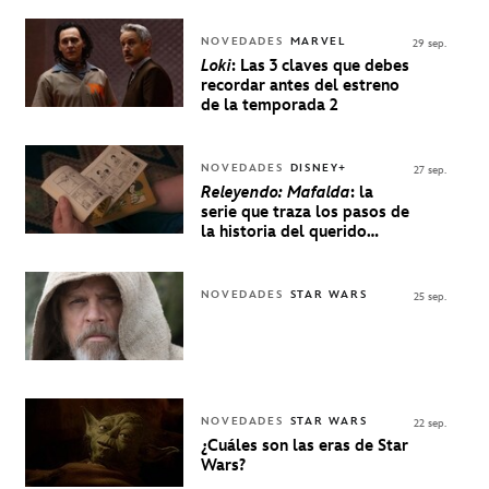
NOVEDADES
MARVEL
29 sep.
Loki
: Las 3 claves que debes
recordar antes del estreno
de la temporada 2
NOVEDADES
DISNEY+
27 sep.
Releyendo: Mafalda
: la
serie que traza los pasos de
la historia del querido
personaje de Quino estrenó
en Disney+
NOVEDADES
STAR WARS
25 sep.
NOVEDADES
STAR WARS
22 sep.
¿Cuáles son las eras de Star
Wars?