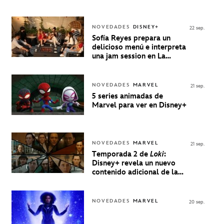
NOVEDADES
DISNEY+
22 sep.
Sofía Reyes prepara un
delicioso menú e interpreta
una jam session en La
Música Está Servida
NOVEDADES
MARVEL
21 sep.
5 series animadas de
Marvel para ver en Disney+
NOVEDADES
MARVEL
21 sep.
Temporada 2 de
Loki
:
Disney+ revela un nuevo
contenido adicional de la
serie de Marvel
NOVEDADES
MARVEL
20 sep.