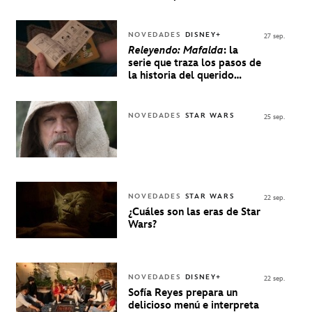
NOVEDADES
DISNEY+
27 sep.
Releyendo: Mafalda
: la
serie que traza los pasos de
la historia del querido
personaje de Quino estrenó
en Disney+
NOVEDADES
STAR WARS
25 sep.
NOVEDADES
STAR WARS
22 sep.
¿Cuáles son las eras de Star
Wars?
NOVEDADES
DISNEY+
22 sep.
Sofía Reyes prepara un
delicioso menú e interpreta