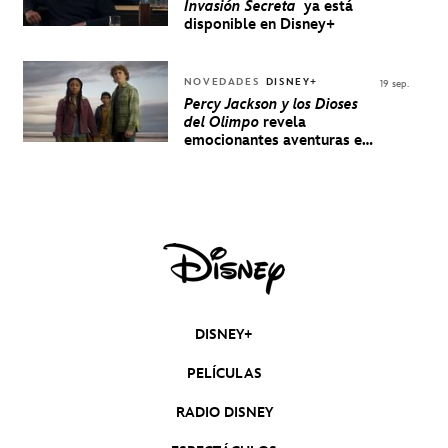
Invasión Secreta
ya está
disponible en Disney+
NOVEDADES
DISNEY+
19 sep.
Percy Jackson y los Dioses
del Olimpo
revela
emocionantes aventuras en
un nuevo teaser
DISNEY+
PELÍCULAS
RADIO DISNEY